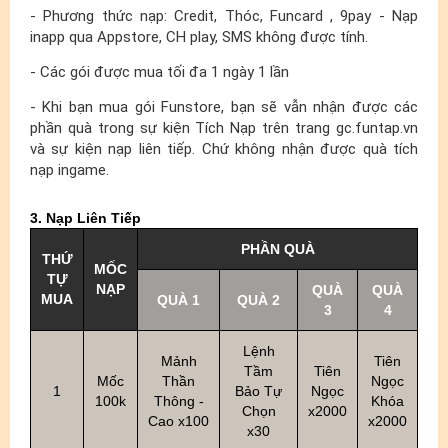
- Phương thức nạp: Credit, Thóc, Funcard , 9pay - Nạp
inapp qua Appstore, CH play, SMS không được tính.
- Các gói được mua tối đa 1 ngày 1 lần
- Khi bạn mua gói Funstore, bạn sẽ vẫn nhận được các
phần quà trong sự kiện Tích Nạp trên trang gc.funtap.vn
và sự kiện nạp liên tiếp. Chứ không nhận được quà tích
nạp ingame.
3. Nạp Liên Tiếp
PHẦN QUÀ
THỨ
MỐC
TỰ
NẠP
QUÀ
QUÀ
MUA
QUÀ 1
QUÀ 2
3
4
Lệnh
Mảnh
Tiên
Tầm
Tiên
Mốc
Thần
Ngọc
1
Bảo Tự
Ngọc
100k
Thông -
Khóa
Chọn
x2000
Cao x100
x2000
x30