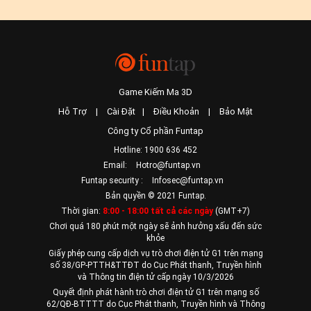
Game Kiếm Ma 3D
Hỗ Trợ
|
Cài Đặt
|
Điều Khoản
|
Bảo Mật
Công ty Cổ phần Funtap
Hotline: 1900 636 452
Email:
Hotro@funtap.vn
Funtap security :
Infosec@funtap.vn
Bản quyền © 2021 Funtap.
Thời gian:
8:00 - 18:00 tất cả các ngày
(GMT+7)
Chơi quá 180 phút một ngày sẽ ảnh hưởng xấu đến sức
khỏe
Giấy phép cung cấp dịch vụ trò chơi điện tử G1 trên mạng
số 38/GP-PTTH&TTĐT do Cục Phát thanh, Truyền hình
và Thông tin điện tử cấp ngày 10/3/2026
Quyết định phát hành trò chơi điện tử G1 trên mạng số
62/QĐ-BTTTT do Cục Phát thanh, Truyền hình và Thông