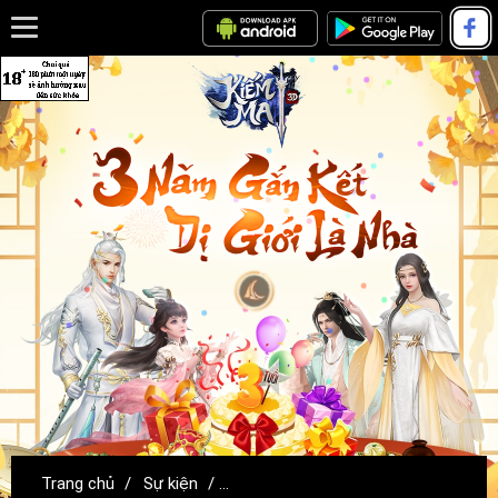
Trang chủ
/
Sự kiện
/
[SỰ KIỆN] COMBO ƯU ĐÃI 08-09/12