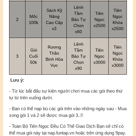
Lệnh
Sách Kỹ
Tiên
Tầm
Tiên
Mốc
Năng
Ngọc
2
Bảo Tự
Ngọc
100k
Cao Câp
Khóa
Chọn
x2500
x3
x2500
x60
Lệnh
Rương
Tiên
Gói
Tầm
Tiên
Thần
Ngọc
3
Cuối
Bảo Tự
Ngọc
Binh Hỏa
Khóa
50k
Chọn
x3000
Vực
x3000
x90
Lưu ý:
- Từ lúc bắt đấu sự kiện người chơi mua các gói theo thứ
tự từ trên xuống dười.
- Bạn có thể nạp bù các gói trên vào những ngày sau - Mua
xong gói 1 và 2 sẽ được mua gói 3..!!
- Toàn Bộ Tiên Ngọc Đều Có Thể Giao Dịch Bạn sẽ chỉ có
thể mua gói này tại nap.funtap.vn hoặc trên ứng dụng 9pay.