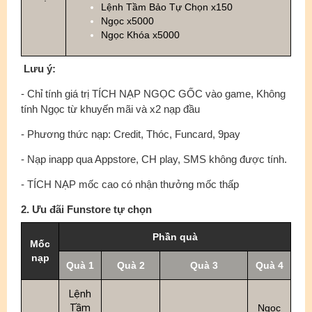
Lệnh Tầm Bảo Tự Chọn x150
Ngọc x5000
Ngọc Khóa x5000
Lưu ý:
- Chỉ tính giá trị TÍCH NẠP NGỌC GỐC vào game, Không
tính Ngọc từ khuyến mãi và x2 nạp đầu
- Phương thức nạp: Credit, Thóc, Funcard, 9pay
- Nạp inapp qua Appstore, CH play, SMS không được tính.
- TÍCH NẠP mốc cao có nhận thưởng mốc thấp
2. Ưu đãi Funstore tự chọn
Phần quà
Mốc
nạp
Quà 1
Quà 2
Quà 3
Quà 4
Lệnh
Tầm
Ngọc