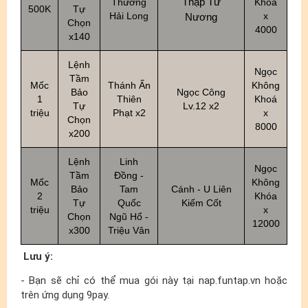
Thập Tứ
Thương
Khóa
500K
Tự
Hải Long
x
Nương
Chọn
4000
x140
Lệnh
Ngọc
Tầm
Mốc
Thánh Ấn
Không
Bảo
Ngọc Công
1
Thiên
Khoá
Tự
Lv.12 x2
triệu
Phạt x2
x
Chọn
8000
x200
Lệnh
Linh
Ngọc
Tầm
Đồng -
Mốc
Không
Bảo
Tam
Cánh - U Liên
2
Khóa
Tự
Quốc
Kiếm Cốt
triệu
x
Chọn
Ngũ Hổ -
12000
x300
Triệu Vân
Lưu ý:
- Bạn sẽ chỉ có thể mua gói này tại nap.funtap.vn hoặc
trên ứng dụng 9pay.