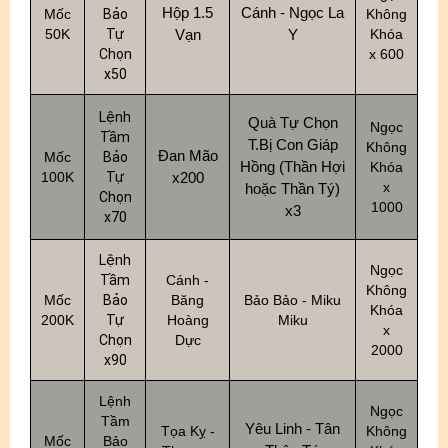
Hộp 1.5
Cánh - Ngọc La
Mốc
Bảo
Không
50K
Tự
Vạn
Y
Khóa
Chọn
x 600
x50
Lệnh
Quà Tự Chọn
Ngọc
Tầm
T.Bị Con Giáp
Không
Đan Mão
Mốc
Bảo
Hồng (Thần Hợi
Khóa
100K
Tự
x200
x
hoặc Thần Tý)
Chọn
1000
x3
x70
Lệnh
Ngọc
Tầm
Cánh -
Không
Mốc
Bảo
Băng
Bảo Bảo - Miku
Khóa
200K
Tự
Hoàng
Miku
x
Chọn
Dực
2000
x90
Lệnh
Ngọc
Tầm
Yêu Linh - Tân
Tọa Kỵ -
Không
Mốc
Bảo