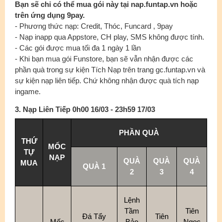
Bạn sẽ chỉ có thể mua gói này tại nap.funtap.vn hoặc
trên ứng dụng 9pay.
- Phương thức nạp: Credit, Thóc, Funcard , 9pay
- Nạp inapp qua Appstore, CH play, SMS không được tính.
- Các gói được mua tối đa 1 ngày 1 lần
- Khi bạn mua gói Funstore, bạn sẽ vẫn nhận được các
phần quà trong sự kiện Tích Nạp trên trang gc.funtap.vn và
sự kiện nạp liên tiếp. Chứ không nhận được quà tích nạp
ingame.
3. Nạp Liên Tiếp 0h00 16/03 - 23h59 17/03
PHẦN QUÀ
THỨ
MỐC
TỰ
NẠP
QUÀ
QUÀ
QUÀ
MUA
QUÀ 1
2
3
4
Lệnh
Tầm
Tiên
Đá Tẩy
Tiên
Mốc
Bảo
Ngọc