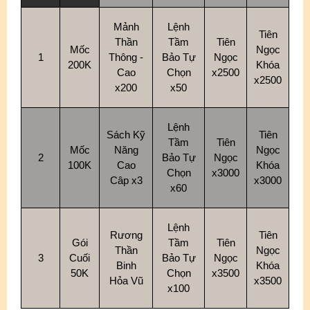
Mảnh
Lệnh
Tiên
Thần
Tầm
Tiên
Mốc
Ngọc
1
Thông -
Bảo Tự
Ngọc
200K
Khóa
Cao
Chọn
x2500
x2500
x200
x50
Lệnh
Sách Kỹ
Tiên
Tầm
Tiên
Mốc
Năng
Ngọc
2
Bảo Tự
Ngọc
100K
Cao
Khóa
Chọn
x3000
Câp x3
x3000
x60
Lệnh
Rương
Tiên
Gói
Tầm
Tiên
Thần
Ngọc
3
Cuối
Bảo Tự
Ngọc
Binh
Khóa
50K
Chọn
x3500
Hỏa Vũ
x3500
x100