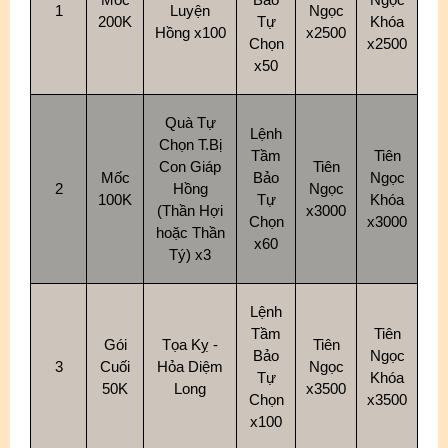
1
Luyện
Ngọc
200K
Tự
Khóa
Hồng x100
x2500
Chọn
x2500
x50
Quà Tự
Lệnh
Chọn T.Bị
Tầm
Tiên
Con Giáp
Tiên
Mốc
Bảo
Ngọc
2
Hồng
Ngọc
100K
Tự
Khóa
(Thần Hợi
x3000
Chọn
x3000
hoặc Thần
x60
Tý) x3
Lệnh
Tầm
Tiên
Gói
Tọa Kỵ -
Tiên
Bảo
Ngọc
3
Cuối
Hỏa Diệm
Ngọc
Tự
Khóa
50K
Long
x3500
Chọn
x3500
x100