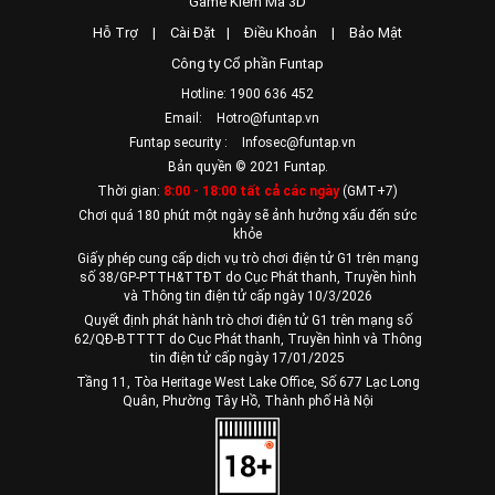
Game Kiếm Ma 3D
Hỗ Trợ
|
Cài Đặt
|
Điều Khoản
|
Bảo Mật
Công ty Cổ phần Funtap
Hotline: 1900 636 452
Email:
Hotro@funtap.vn
Funtap security :
Infosec@funtap.vn
Bản quyền © 2021 Funtap.
Thời gian:
8:00 - 18:00 tất cả các ngày
(GMT+7)
Chơi quá 180 phút một ngày sẽ ảnh hưởng xấu đến sức
khỏe
Giấy phép cung cấp dịch vụ trò chơi điện tử G1 trên mạng
số 38/GP-PTTH&TTĐT do Cục Phát thanh, Truyền hình
và Thông tin điện tử cấp ngày 10/3/2026
Quyết định phát hành trò chơi điện tử G1 trên mạng số
62/QĐ-BTTTT do Cục Phát thanh, Truyền hình và Thông
tin điện tử cấp ngày 17/01/2025
Tầng 11, Tòa Heritage West Lake Office, Số 677 Lạc Long
Quân, Phường Tây Hồ, Thành phố Hà Nội