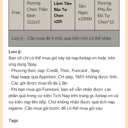
Rương
Rương
Lệnh Tầm
Tiên
Chọn Thần
Phù Ấn
Bảo Tự
Free
Ngọc
Binh
Đỏ Tự
Chọn
x10000
1111x2
x225
Chọn*10
Lưu ý: - Cần mua đủ 4 mốc quà trên mới có thể nhận
Lưu ý:
Bạn sẽ chỉ có thể mua gói này tại nap.funtap.vn hoặc trên
ứng dụng 9pay.
- Phương thức nạp: Credit, Thóc, Funcard , 9pay
- Nạp inapp qua Appstore, CH play, SMS không được tính.
- Các gói được mua tối đa 1 lần
- Khi bạn mua gói Funstore, bạn sẽ vẫn nhận được các
phần quà trong sự kiện Tích Nạp trên trang gc.funtap.vn và
sự kiện nạp liên tiếp. Chứ không nhận được quà tích nạp
ingame. Cần mua gói trước để có thể mua gói sau
Tags: