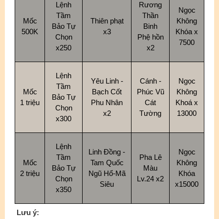
Lệnh
Rương
Ngọc
Tầm
Thần
Mốc
Thiên phạt
Không
Bảo Tự
Binh
500K
x3
Khóa x
Chọn
Phệ hồn
7500
x250
x2
Lệnh
Yêu Linh -
Cánh -
Ngọc
Tầm
Mốc
Bạch Cốt
Phúc Vũ
Không
Bảo Tự
1 triệu
Phu Nhân
Cát
Khoá x
Chọn
x2
Tường
13000
x300
Lệnh
Linh Đồng -
Ngọc
Tầm
Pha Lê
Mốc
Tam Quốc
Không
Bảo Tự
Màu
2 triệu
Ngũ Hổ-Mã
Khóa
Chọn
Lv.24 x2
Siêu
x15000
x350
Lưu ý: