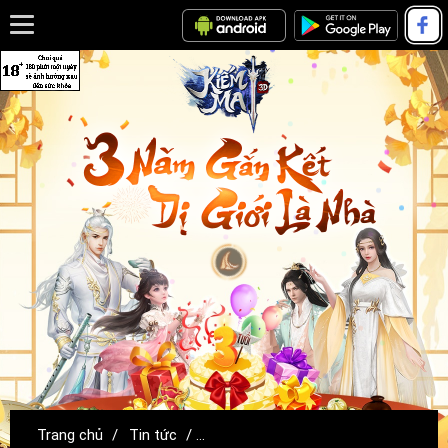
Trang chủ
/
Tin tức
/
[HOT] CHUỖI SỰ KIỆN COMBO ƯU ĐÃI