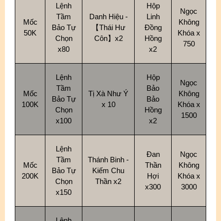
Lệnh
Hộp
Ngọc
Tầm
Danh Hiệu -
Linh
Mốc
Không
Bảo Tự
【Thái Hư
Đồng
50K
Khóa x
Chọn
Côn】x2
Hồng
750
x80
x2
L
ệnh
Hộp
Ngọc
Tầm
Bảo
Mốc
Tị Xà Như Ý
Không
Bảo Tự
Bảo
100K
x 10
Khóa x
Chọn
Hồng
1500
x100
x2
Lệnh
Đan
Ngọc
Tầm
Thánh Binh -
Mốc
Thần
Không
Bảo Tự
Kiếm Chu
200K
Hợi
Khóa x
Chọn
Thần x2
x300
3000
x150
Lệnh