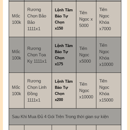
Rương
Tiên
Lệnh Tầm
Tiên
Mốc
Chọn Bảo
Ngọc
Bảo Tự
Ngọc x
100k
Bảo
Khóa
Chọn
5000
1111x1
x150
x7000
Tiên
Lệnh Tầm
Rương
Tiên
Mốc
Ngọc
Bảo Tự
Chọn Tọa
Ngọc
100k
Khóa
Chọn
Kỵ 1111x1
x5000
x175
x10000
Rương
Tiên
Lệnh Tầm
Tiên
Mốc
Chọn Linh
Ngọc
Bảo Tự
Ngọc
100k
Đồng
Khóa
Chọn
x10000
1111x1
x200
x15000
Sau Khi Mua Đủ 4 Gói Trên Trong thời gian sự kiện