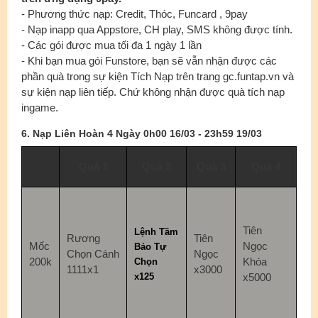
- Phương thức nạp: Credit, Thóc, Funcard , 9pay
- Nạp inapp qua Appstore, CH play, SMS không được tính.
- Các gói được mua tối đa 1 ngày 1 lần
- Khi bạn mua gói Funstore, bạn sẽ vẫn nhận được các
phần quà trong sự kiện Tích Nạp trên trang gc.funtap.vn và
sự kiện nạp liên tiếp. Chứ không nhận được quà tích nạp
ingame.
6
.
Nạp Liên Hoàn 4 Ngày 0h00 16/03 - 23h59 19/03
Quà 1
Quà 2
Quà 3
Quà 4
Tiên
Lệnh Tầm
Rương
Tiên
Mốc
Ngọc
Bảo Tự
Chọn Cánh
Ngọc
200k
Khóa
Chọn
1111x1
x3000
x125
x5000