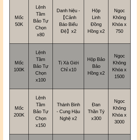
Lệnh
Danh hiệu -
Hộp
Ngọc
Tầm
Mốc
【Cảnh
Linh
Không
Bảo Tự
50K
Báo Biểu
Đồng
Khóa x
Chọn
Đệ】x2
Hồng x2
750
x80
Lệnh
Ngọc
Tầm
Hộp Bảo
Mốc
Tị Xà Giới
Không
Bảo Tự
Bảo
100K
Chỉ x10
Khóa x
Chọn
Hồng x2
1500
x100
Lệnh
Ngọc
Tầm
Thánh Binh
Đan
Mốc
Không
Bảo Tự
- Cung Hậu
Thần Tý
200K
Khóa x
Chọn
Nghệ x2
x300
3000
x150