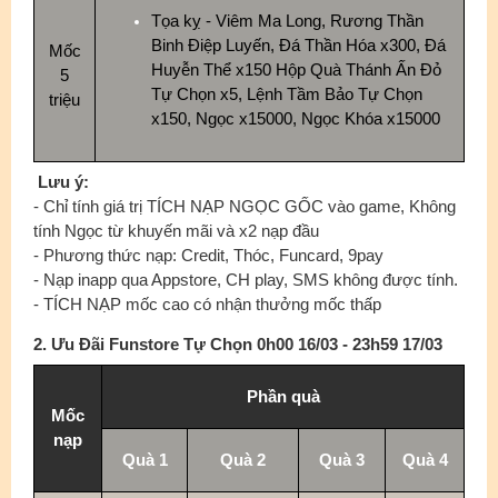
Tọa kỵ - Viêm Ma Long, Rương Thần
Binh Điệp Luyến, Đá Thần Hóa x300, Đá
Mốc
Huyễn Thể x150 Hộp Quà Thánh Ấn Đỏ
5
Tự Chọn x5, Lệnh Tầm Bảo Tự Chọn
triệu
x150, Ngọc x15000, Ngọc Khóa x15000
Lưu ý:
- Chỉ tính giá trị TÍCH NẠP NGỌC GỐC vào game, Không
tính Ngọc từ khuyến mãi và x2 nạp đầu
- Phương thức nạp: Credit, Thóc, Funcard, 9pay
- Nạp inapp qua Appstore, CH play, SMS không được tính.
- TÍCH NẠP mốc cao có nhận thưởng mốc thấp
2. Ưu Đãi Funstore Tự Chọn 0h00 16/03 - 23h59 17/03
Phần quà
Mốc
nạp
Quà 1
Quà 2
Quà 3
Quà 4