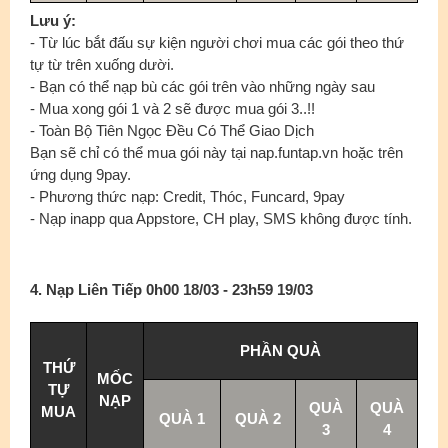
Lưu ý:
- Từ lúc bắt đấu sự kiện người chơi mua các gói theo thứ
tự từ trên xuống dười.
- Bạn có thể nạp bù các gói trên vào những ngày sau
- Mua xong gói 1 và 2 sẽ được mua gói 3..!!
- Toàn Bộ Tiên Ngọc Đều Có Thể Giao Dịch
Bạn sẽ chỉ có thể mua gói này tại nap.funtap.vn hoặc trên
ứng dụng 9pay.
- Phương thức nạp: Credit, Thóc, Funcard, 9pay
- Nạp inapp qua Appstore, CH play, SMS không được tính.
4. Nạp Liên Tiếp 0h00 18/03 - 23h59 19/03
PHẦN QUÀ
THỨ
MỐC
TỰ
NẠP
QUÀ
QUÀ
MUA
QUÀ 1
QUÀ 2
3
4