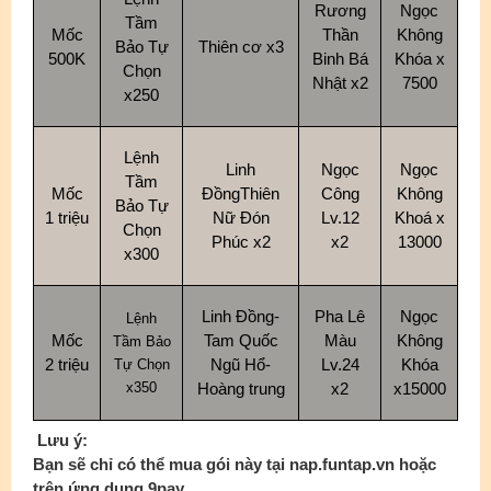
Rương
Ngọc
Tầm
Mốc
Thần
Không
Bảo Tự
Thiên cơ x3
500K
Binh Bá
Khóa x
Chọn
Nhật x2
7500
x250
Lệnh
Linh
Ngọc
Ngọc
Tầm
Mốc
ĐồngThiên
Công
Không
Bảo Tự
1 triệu
Nữ Đón
Lv.12
Khoá x
Chọn
Phúc x2
x2
13000
x300
Linh Đồng-
Pha Lê
Ngọc
Lệnh
Mốc
Tam Quốc
Màu
Không
Tầm Bảo
2 triệu
Ngũ Hổ-
Lv.24
Khóa
Tự Chọn
x350
Hoàng trung
x2
x15000
Lưu ý:
Bạn sẽ chỉ có thể mua gói này tại nap.funtap.vn hoặc
trên ứng dụng 9pay.