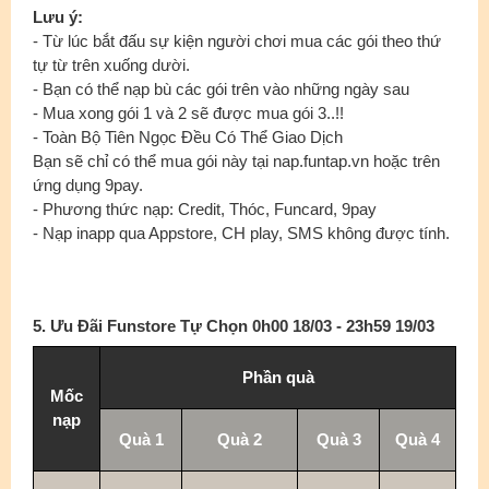
Lưu ý:
- Từ lúc bắt đấu sự kiện người chơi mua các gói theo thứ
tự từ trên xuống dười.
- Bạn có thể nạp bù các gói trên vào những ngày sau
- Mua xong gói 1 và 2 sẽ được mua gói 3..!!
- Toàn Bộ Tiên Ngọc Đều Có Thể Giao Dịch
Bạn sẽ chỉ có thể mua gói này tại nap.funtap.vn hoặc trên
ứng dụng 9pay.
- Phương thức nạp: Credit, Thóc, Funcard, 9pay
- Nạp inapp qua Appstore, CH play, SMS không được tính.
5. Ưu Đãi Funstore Tự Chọn 0h00 18/03 - 23h59 19/03
Phần quà
Mốc
nạp
Quà 1
Quà 2
Quà 3
Quà 4